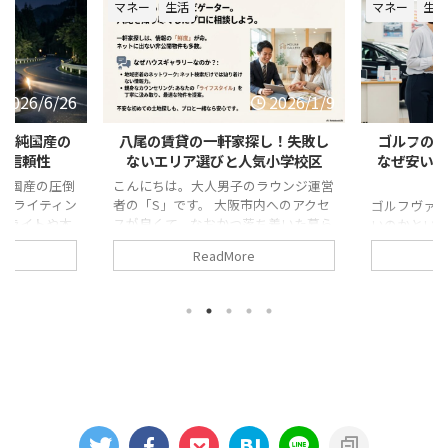
マネー
生活
趣味
マネー
仕事
2026/1/9
2025/9/3
探し！失敗し
ゴルフのヴァリアントの中古車は
バーチャル
気小学校区
なぜ安いのか？理由と注意点を徹
ップで導入
底解説
め
ラウンジ運営
内へのアクセ
ゴルフヴァリアントの中古車がなぜ安
バーチャル 
ち着いた暮ら
いのかという疑問は、多くの読者が共
という検索
いるなら、八
通して抱く関心事です。本記事では、
頼できる住
ReadMore
り有力ですよ
購入後に後悔を避けたい方に向けて、
どう整える
求めて八尾で
ゴルフヴァリアントの故障率の実際の
す。 本記事
る方は、家族
見え方や、検討時に役立つ注意点を整
方にも理解
大切にしたい
理します。さらに、フォルクスワーゲ
ルオフィス
でしょうか。
ンに乗る人の特徴に触れながら、保証
チャルオフィ
市場は、大阪
面で安心しやすい認定中古車と、価格
め方、バー
する中でも比
面で検討しやすい一般中古車の違いを
解き方を整理
場ありの物件
比較します。あわせて、ゴルフの中古
チャルオフィ
しやすいとい
車で狙い目となる年式の傾向や、フォ
ミの見方や
し、物件タイ
ルクスワーゲンが安い理由として語ら
性がよいバー