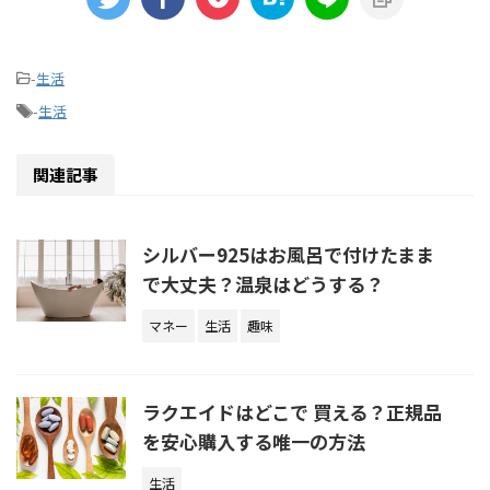
ロな長 ...
れる市場構造についても解説します。
ショップの
加えて、ゴルフヴァリアントが「壊れ
ャルオフィス 
...
-
生活
-
生活
関連記事
シルバー925はお風呂で付けたまま
で大丈夫？温泉はどうする？
マネー
生活
趣味
ラクエイドはどこで 買える？正規品
を安心購入する唯一の方法
生活