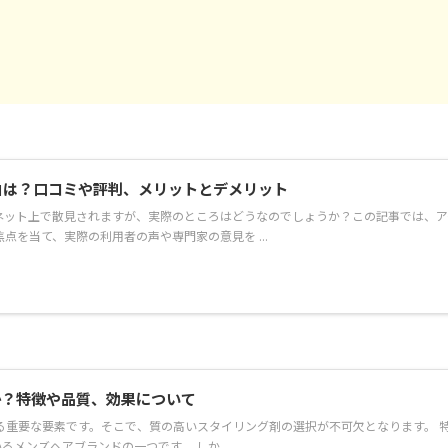
由は？口コミや評判、メリットとデメリット
ネット上で散見されますが、実際のところはどうなのでしょうか？この記事では、ア
点を当て、実際の利用者の声や専門家の意見を ...
か？特徴や品質、効果について
る重要な要素です。そこで、質の高いスタイリング剤の選択が不可欠となります。 
メンズヘアブランドの一つです。 しか ...