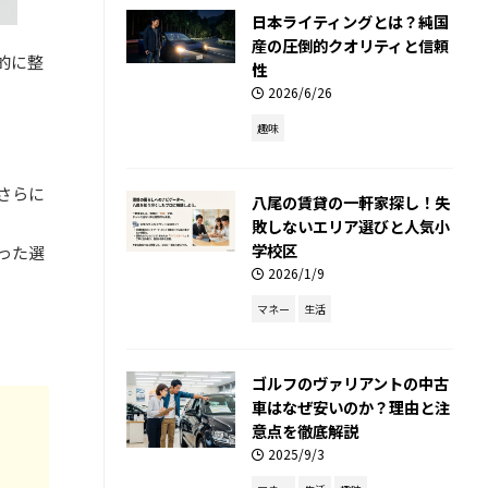
日本ライティングとは？純国
産の圧倒的クオリティと信頼
的に整
性
2026/6/26
趣味
さらに
八尾の賃貸の一軒家探し！失
敗しないエリア選びと人気小
学校区
った選
2026/1/9
マネー
生活
ゴルフのヴァリアントの中古
車はなぜ安いのか？理由と注
意点を徹底解説
2025/9/3