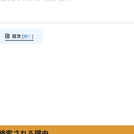
目次
[
開く
]
検索される理由