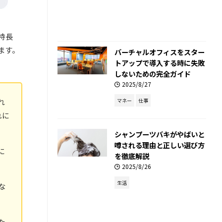
特長
ます。
バーチャルオフィスをスター
トアップで導入する時に失敗
しないための完全ガイド
2025/8/27
マネー
仕事
れ
れに
シャンプーツバキがやばいと
噂される理由と正しい選び方
に
を徹底解説
2025/8/26
生活
な
た