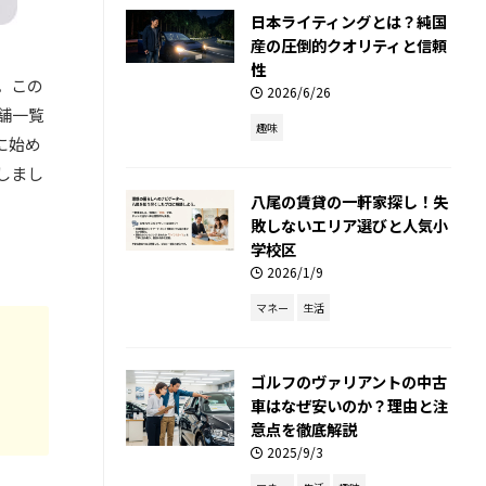
日本ライティングとは？純国
産の圧倒的クオリティと信頼
性
。この
2026/6/26
舗一覧
趣味
に始め
しまし
八尾の賃貸の一軒家探し！失
敗しないエリア選びと人気小
学校区
2026/1/9
マネー
生活
ゴルフのヴァリアントの中古
車はなぜ安いのか？理由と注
意点を徹底解説
2025/9/3