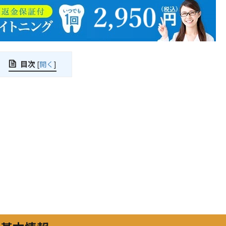
目次
[
開く
]