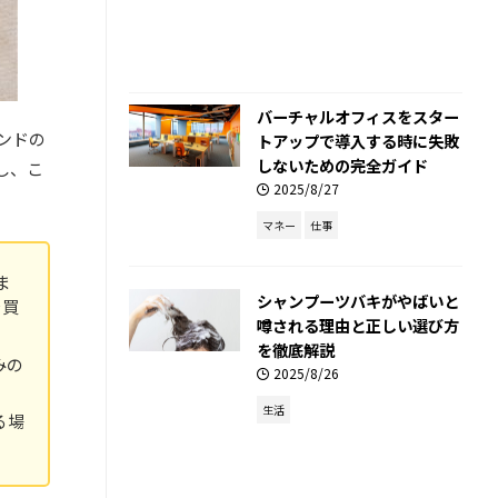
バーチャルオフィスをスター
ンドの
トアップで導入する時に失敗
しないための完全ガイド
し、こ
2025/8/27
マネー
仕事
ま
シャンプーツバキがやばいと
を買
噂される理由と正しい選び方
を徹底解説
みの
2025/8/26
生活
る場