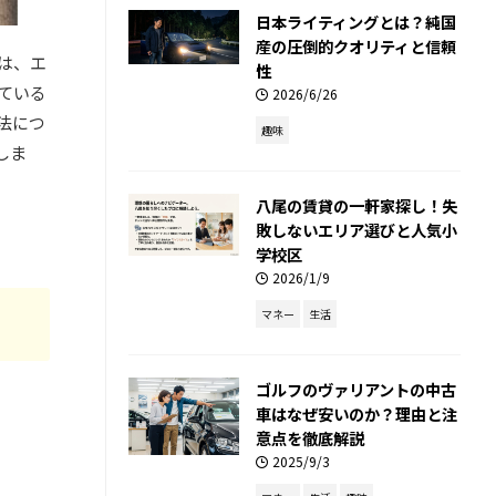
日本ライティングとは？純国
産の圧倒的クオリティと信頼
は、エ
性
ている
2026/6/26
法につ
趣味
しま
八尾の賃貸の一軒家探し！失
敗しないエリア選びと人気小
学校区
2026/1/9
マネー
生活
ゴルフのヴァリアントの中古
車はなぜ安いのか？理由と注
意点を徹底解説
2025/9/3