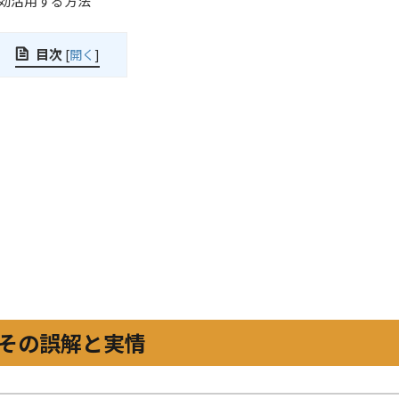
効活用する方法
目次
[
開く
]
その誤解と実情